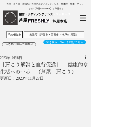
芦屋 肩こり・腰痛なら芦屋のボディメンテナンス・整体院、整体・マッサー
ジの【芦屋FRESHLY】｜芦屋市｜
整体・ボディメンテナンス
・マッサージ
芦屋
芦屋本店
予約優先制
出張可（芦屋市・西宮市・神戸市 周辺）
空き状況・Web予約はこちら
Tel予約 10時～20時受付
2023年10月8日
「肩こり解消と血行促進」 健康的な
生活への一歩 （芦屋 肩こり）
更新日：
2023年11月27日