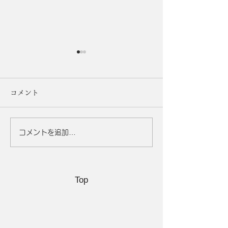
コメント
コメントを追加…
「期間限定キャンペー
シミ撃退！美肌
ン」終了のお知らせ
魔法の食べ物5選
Top