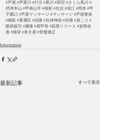
#
芦屋
#芦屋川
#打出
#夙川
#西宮
#さくら夙川
#
摂津本山
#甲南山手
#御影
#住吉
#深江
#岡本
#甲
子園口
#芦屋マッサージ
#マッサージ
#芦屋整体
#御影
#東灘区
#頭痛
#自律神経
#頭痛
#肩こり
#
眼精疲労
#腰痛
#肩甲骨
#筋膜リリース
#姿勢改
善
#猫背
#巻き肩
#骨盤矯正
Information
最新記事
すべて表示