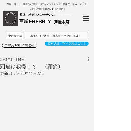
芦屋 肩こり・腰痛なら芦屋のボディメンテナンス・整体院、整体・マッサー
ジの【芦屋FRESHLY】｜芦屋市｜
整体・ボディメンテナンス
・マッサージ
芦屋
芦屋本店
予約優先制
出張可（芦屋市・西宮市・神戸市 周辺）
空き状況・Web予約はこちら
Tel予約 10時～20時受付
2023年11月10日
頭痛は我慢！？ （頭痛）
更新日：
2023年11月27日