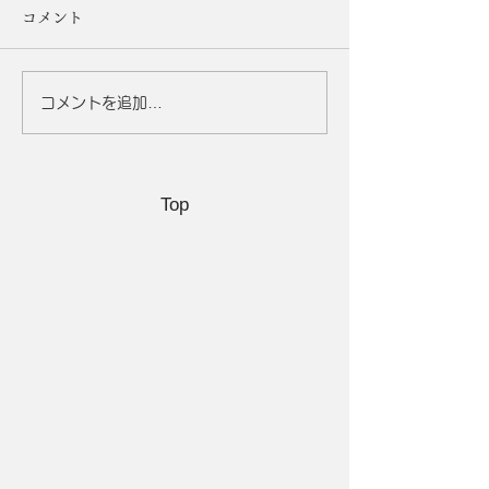
コメント
コメントを追加…
「期間限定キャンペー
シミ撃退！美肌
ン」終了のお知らせ
魔法の食べ物5選
Top