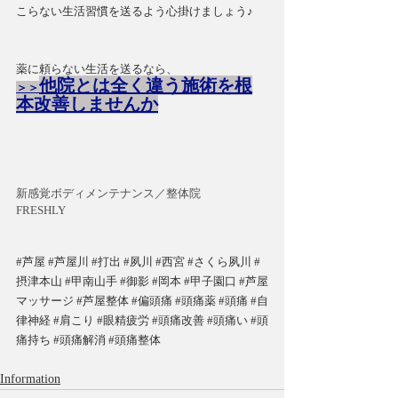
こらない生活習慣を送るよう心掛けましょう♪
薬に頼らない生活を送るなら、
他院とは全く違う施術を根
＞＞
本改善しませんか
新感覚ボディメンテナンス／整体院 　   
FRESHLY 
#芦屋
#芦屋川
#打出
#夙川
#西宮
#さくら夙川
#
摂津本山
#甲南山手
#御影
#岡本
#甲子園口
#芦屋
マッサージ
#芦屋整体
#偏頭痛
#頭痛薬
#頭痛
#自
律神経
#肩こり
#眼精疲労
#頭痛改善
#頭痛い
#頭
痛持ち
#頭痛解消
#頭痛整体
Information