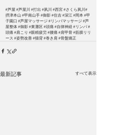
#芦屋
#芦屋川
#打出
#夙川
#西宮
#さくら夙川
#
摂津本山
#甲南山手
#御影
#住吉
#深江
#岡本
 #
甲
子園口
#芦屋マッサージ
#
リンパマッサージ 
#芦
屋整体
#
御影
#東灘区
#頭痛
#自律神経
#リンパ
#
頭痛
#肩こり
#眼精疲労
#腰痛
#肩甲骨
#筋膜リリ
ース
#姿勢改善
#猫背
#巻き肩
#骨盤矯正
最新記事
すべて表示