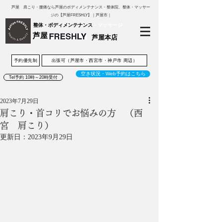
芦屋 肩こり・腰痛なら芦屋のボディメンテナンス・整体院、整体・マッサー
ジの【芦屋FRESHLY】｜芦屋市｜
整体・ボディメンテナンス
・マッサージ
芦屋
芦屋本店
予約優先制
出張可（芦屋市・西宮市・神戸市 周辺）
空き状況・Web予約はこちら
Tel予約 10時～20時受付
2023年7月29日
肩こり・首コリでお悩みの方 （西
宮 肩こり）
更新日：
2023年9月29日