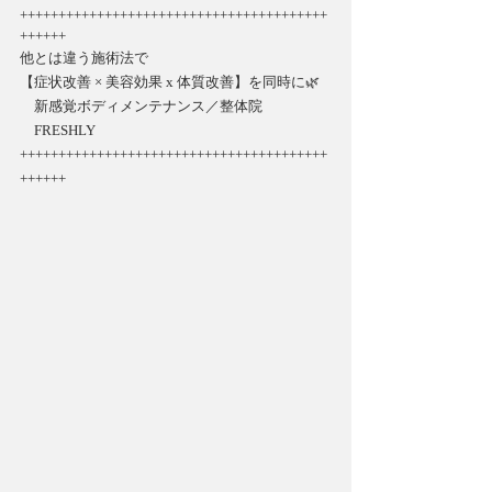
++++++++++++++++++++++++++++++++++++++++
++++++ 
他とは違う施術法で 
【症状改善 × 美容効果 x 体質改善】を同時に🌿 
　新感覚ボディメンテナンス／整体院 　   
　FRESHLY 
++++++++++++++++++++++++++++++++++++++++
++++++        