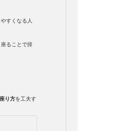
出やすくなる人
、座ることで排
座り方
を工夫す