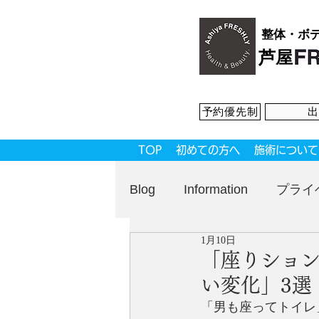
整体・ボ
芦屋
予約優先制
出
TOP
初めての方へ
施術について
Blog
Information
プライ
1月10日
「座りション
い変化」3選
「男も座ってトイレ