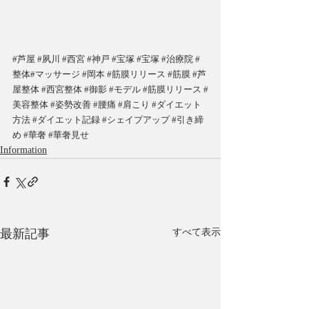
#芦屋
#夙川
#西宮
#神戸
#宝塚
#宝塚
#治療院
#
整体
#マッサージ
#岡本
#筋膜リリース
#筋膜
#芦
屋整体
#西宮整体
#御影
#モデル
#筋膜リリース
#
美容整体
#姿勢改善
#腰痛
#肩こり
#ダイエット
方法
#ダイエット記録
#シェイプアップ
#引き締
め
#華奢
#華奢見せ
Information
最新記事
すべて表示