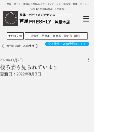
芦屋 肩こり・腰痛なら芦屋のボディメンテナンス・整体院、整体・マッサー
ジの【芦屋FRESHLY】｜芦屋市｜
整体・ボディメンテナンス
・マッサージ
芦屋
芦屋本店
予約優先制
出張可（芦屋市・西宮市・神戸市 周辺）
空き状況・Web予約はこちら
Tel予約 10時～20時受付
2021年11月7日
後ろ姿も見られています
更新日：
2022年8月3日