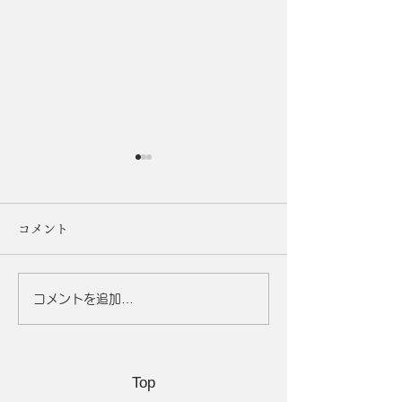
コメント
コメントを追加…
「期間限定キャンペー
シミ撃退！美肌
ン」終了のお知らせ
魔法の食べ物5選
Top