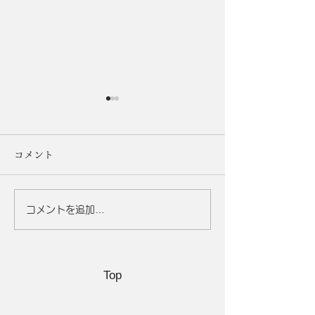
コメント
コメントを追加…
「期間限定キャンペー
シミ撃退！美肌
ン」終了のお知らせ
魔法の食べ物5選
Top