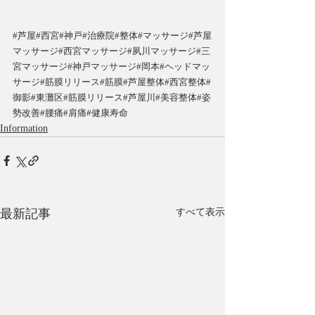
#芦屋
#西宮
#神戸
#治療院
#整体
#マッサージ
#芦屋
マッサージ
#西宮マッサージ
#夙川マッサージ
#三
宮マッサージ
#神戸マッサージ
#岡本
#ヘッドマッ
サージ
#筋膜リリース
#筋膜
#芦屋整体
#西宮整体
#
御影
#東灘区
#筋膜リリース
#芦屋川
#美容整体
#姿
勢改善
#腰痛
#肩痛
#健康寿命
Information
最新記事
すべて表示