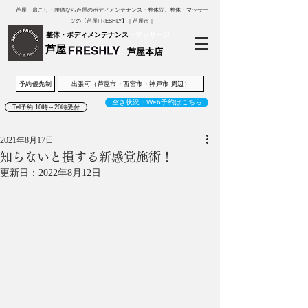
芦屋 肩こり・腰痛なら芦屋のボディメンテナンス・整体院、整体・マッサー
ジの【芦屋FRESHLY】｜芦屋市｜
整体・ボディメンテナンス
・マッサージ
芦屋
芦屋本店
予約優先制
出張可（芦屋市・西宮市・神戸市 周辺）
空き状況・Web予約はこちら
Tel予約 10時～20時受付
2021年8月17日
知らないと損する新感覚施術！
更新日：
2022年8月12日