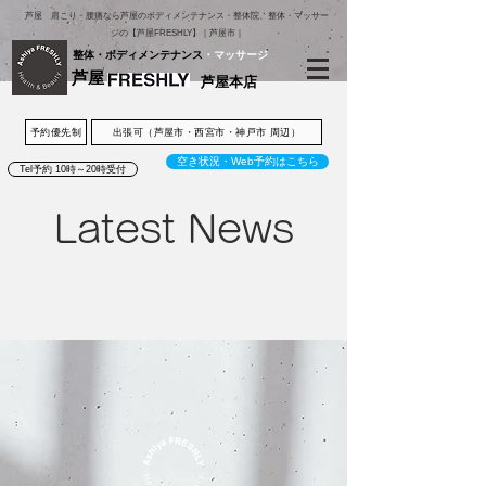
芦屋 肩こり・腰痛なら芦屋のボディメンテナンス・整体院、整体・マッサー
ジの【芦屋FRESHLY】｜芦屋市｜
整体・ボディメンテナンス
・マッサージ
芦屋
芦屋本店
予約優先制
出張可（芦屋市・西宮市・神戸市 周辺）
空き状況・Web予約はこちら
Tel予約 10時～20時受付
Latest News