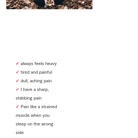
​Are you suffering from the
following symptoms?
✔
always feels heavy
✔
tired and painful
✔
dull, aching pain
✔
​I have a sharp,
stabbing pain
✔
​ Pain like a strained
muscle when you
sleep on the wrong
side