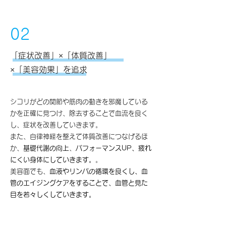
02
「症状改善」×「体質改善」
×「美容効果」を追求
シコリがどの関節や筋肉の動きを邪魔している
かを正確に見つけ、除去することで血流を良く
し、症状を改善していきます。
また、自律神経を整えて体質改善につなげるほ
か、
基礎代謝の
向上
、
パフォーマンスUP、疲れ
にくい身体にしていきます。
。
美容面でも、
血液やリンパの循環を良くし、血
管のエイジングケアをすることで、血管と見た
目を若々しくしていきます。