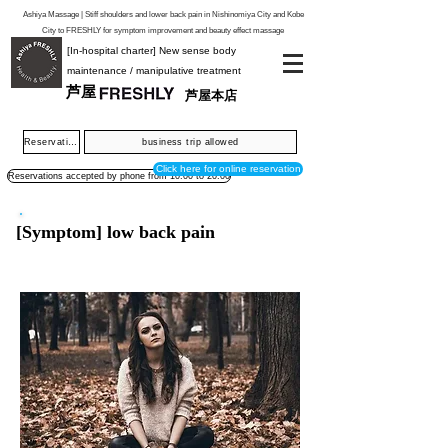
Ashiya Massage | Stiff shoulders and lower back pain in Nishinomiya City and Kobe
City to FRESHLY for symptom improvement and beauty effect massage
[In-hospital charter] New sense body
maintenance / manipulative treatment
芦屋
芦屋本店
Reservation priority system
business trip allowed
Click here for online reservation
Reservations accepted by phone from 10:00 to 20:00
[Symptom] low back pain