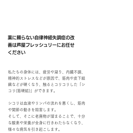
“Different from other hospitals”
​薬に頼らない自律神経失調症の改
善
は芦屋フレッシュリーにお任せ
ください
私たちの身体には、疲労や凝り、内臓不調、
精神的ストレスなどが原因で、筋肉や皮下組
織などが硬くなり、触るとコリコリした「シ
コリ(筋硬結)」ができます。
シコリは血液やリンパの流れを悪くし、筋肉
や関節の動きを阻害します。
そして、そこに老廃物が溜まることで、十分
な酸素や栄養が全身に行きわたらなくなり、
様々な病気を引き起こします。