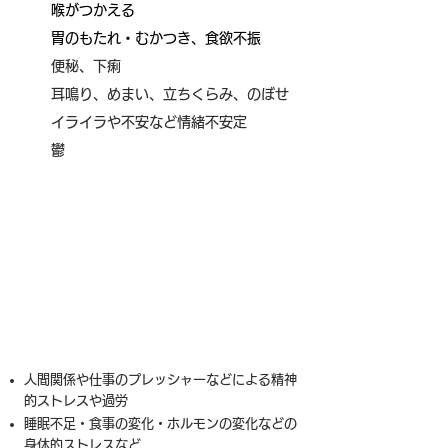
​喉がつかえる
​胃のもたれ・むかつき、食欲不振
便秘、下痢
耳鳴り、めまい、立ちくらみ、のぼせ
イライラや不安など情緒不安定
鬱
​Are you suffering from the
following symptoms?
人間関係や仕事のプレッシャーなどによる精神
的ストレスや過労
睡眠不足・食事の変化・ホルモンの変化などの
身体的ストレス
​など