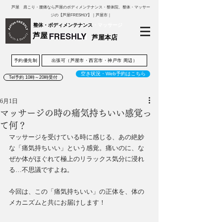
芦屋 肩こり・腰痛なら芦屋のボディメンテナンス・整体院、整体・マッサー
ジの【芦屋FRESHLY】｜芦屋市｜
整体・ボディメンテナンス
・マッサージ
芦屋
芦屋本店
予約優先制
出張可（芦屋市・西宮市・神戸市 周辺）
空き状況・Web予約はこちら
Tel予約 10時～20時受付
6月1日
マッサージの時の痛気持ちいい感覚っ
て何？
マッサージを受けている時に感じる、あの絶妙
な「痛気持ちいい」という感覚。痛いのに、な
ぜか体がほぐれて極上のリラックス気分に浸れ
る…不思議ですよね。
今回は、この「痛気持ちいい」の正体を、体の
メカニズムと共にお届けします！