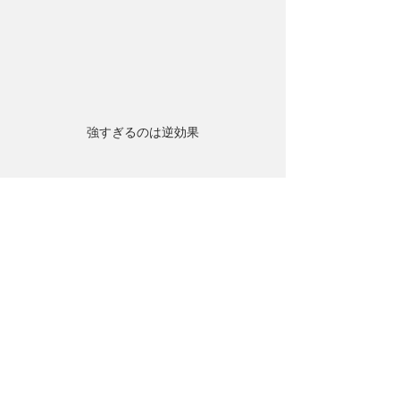
強すぎるのは逆効果
++++++++++++++++++++++++++++++++++++++++
++++
他とは違う施術法で
【症状改善 × 美容効果 × 体質改善】を同時に
　ボディメンテナンス／整体院 　 　
　芦屋FRESHLY
++++++++++++++++++++++++++++++++++++++++
++++
#芦屋
#夙川
#西宮
#マッサージ
#リラクゼーショ