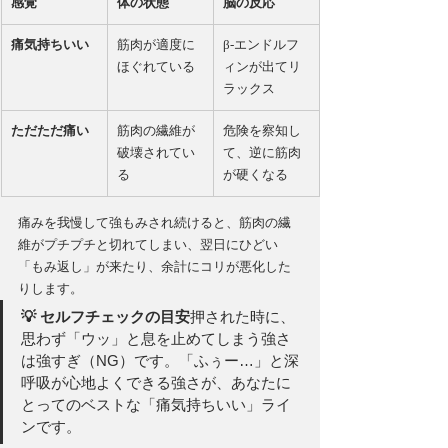
感覚
体の状態
脳の反応
痛気持ちいい
筋肉が適度に
β-エンドルフ
ほぐれている
ィンが出てリ
ラックス
ただただ痛い
筋肉の繊維が
危険を察知し
破壊されてい
て、逆に筋肉
る
が硬くなる
痛みを我慢して強もみされ続けると、筋肉の繊
維がプチプチと切れてしまい、翌日にひどい
「もみ返し」が来たり、余計にコリが悪化した
りします。
💡 セルフチェックの目安
押された時に、
思わず「ウッ」と息を止めてしまう強さ
は強すぎ（NG）です。「ふぅー…」と深
呼吸が心地よくできる強さが、あなたに
とってのベストな「痛気持ちいい」ライ
ンです。