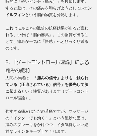
時的に「軽いピンチ（痛み）」を検知します。
すると脳は、その痛みを和らげようとして
β-エン
ドルフィン
という脳内物質を分泌します。
これはモルヒネの数倍の鎮痛効果があると言わ
れる、いわば「脳内麻薬」。この物質が出るこ
とで、痛みが一気に「快感」へとひっくり返る
のです。
2. 「ゲートコントロール理論」による
痛みの緩和
人間の神経は、
「痛みの信号」よりも「触られ
ている（圧迫されている）信号」を優先して脳
に伝える
という性質があります（ゲートコント
ロール理論）。
強すぎる痛みはただの苦痛ですが、マッサージ
の「イタタ…でも効く！」という絶妙な圧は、
痛みのブレーキをかけつつ、イタ気持ちいい絶
妙なラインをキープしてくれます。