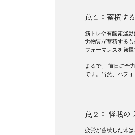
罠１：蓄積す
筋トレや有酸素運動
労物質が蓄積するも
フォーマンスを発揮
まるで、 前日に全
です。当然、パフォ
罠２： 怪我の
疲労が蓄積した体は