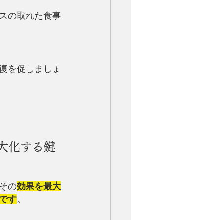
ンスの取れた食事
復を促しましょ
大化する鍵
その
効果を最大
です
。