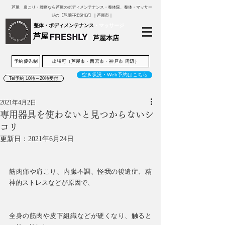
芦屋 肩こり・腰痛なら芦屋のボディメンテナンス・整体院、整体・マッサー
ジの【芦屋FRESHLY】｜芦屋市｜
整体・ボディメンテナンス
・マッサージ
芦屋
芦屋本店
予約優先制
出張可（芦屋市・西宮市・神戸市 周辺）
空き状況・Web予約はこちら
Tel予約 10時～20時受付
2021年4月2日
専用器具を使わないと見つからないシ
コリ
更新日：
2021年6月24日
筋肉痛や肩こり、内臓不調、怪我の後遺症、精
神的ストレスなどが原因で、
全身の筋肉や皮下組織などが硬くなり、触ると