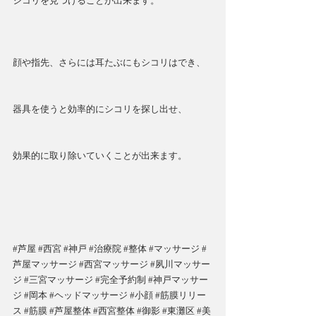
シコリを見つけることが出来ます。
顔や指先、さらには耳たぶにもシコリはでき、
器具を使うと効率的にシコリを探し出せ、
効果的に取り除いていくことが出来ます。
#芦屋
#西宮
#神戸
#治療院
#整体
#マッサージ
#
芦屋マッサージ
#西宮マッサージ
#夙川マッサー
ジ
#三宮マッサージ
#完全予約制
#神戸マッサー
ジ
#岡本
#ヘッドマッサージ
#小顔
#筋膜リリー
ス
#筋膜
#芦屋整体
#西宮整体
#御影
#東灘区
#美