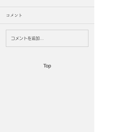
コメント
コメントを追加…
「まだ大丈夫」が一番あ
寝不足の日に食
ぶない。免許返納を考え
神食材
るべき「体のサイン」
Top